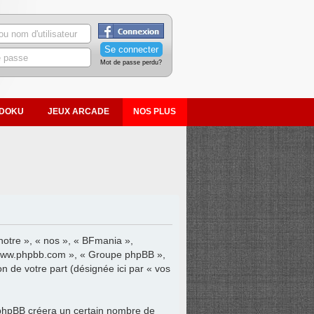
Mot de passe perdu?
DOKU
JEUX ARCADE
NOS PLUS
 notre », « nos », « BFmania »,
 « www.phpbb.com », « Groupe phpBB »,
on de votre part (désignée ici par « vos
 phpBB créera un certain nombre de