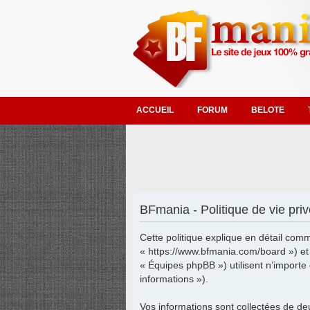
ACCUEIL
FORUM
BELOTE
BFmania - Politique de vie pri
Cette politique explique en détail comm
« https://www.bfmania.com/board ») et 
« Équipes phpBB ») utilisent n’importe 
informations »).
Vos informations sont collectées de d