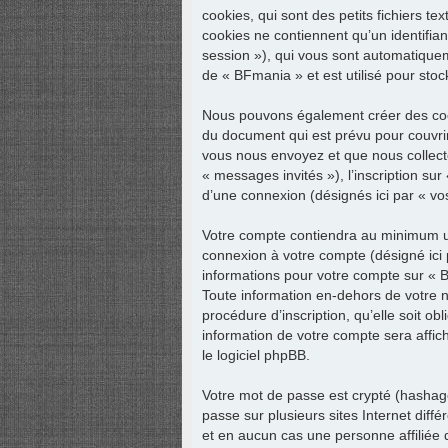
cookies, qui sont des petits fichiers t
cookies ne contiennent qu’un identifiant 
session »), qui vous sont automatiquem
de « BFmania » et est utilisé pour stoc
Nous pouvons également créer des cook
du document qui est prévu pour couvri
vous nous envoyez et que nous collectons
« messages invités »), l’inscription su
d’une connexion (désignés ici par « v
Votre compte contiendra au minimum un i
connexion à votre compte (désigné ici p
informations pour votre compte sur « 
Toute information en-dehors de votre n
procédure d’inscription, qu’elle soit o
information de votre compte sera affic
le logiciel phpBB.
Votre mot de passe est crypté (hashage
passe sur plusieurs sites Internet dif
et en aucun cas une personne affiliée