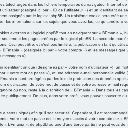
extes téléchargés dans les fichiers temporaires du navigateur Internet d
utilisateur (désigné ici par « ID de l’utilisateur ») et un identifiant de s
ent assignés par le logiciel phpBB. Un troisième cookie sera créé une 
ker les informations sur les sujets que vous avez lus, ce qui améliore vo
ies externes au logiciel phpBB tout en naviguant sur « BFmania », bi
r seulement les pages créées par le logiciel phpBB. La seconde manière
. Ceci peut être, et n’est pas limité à: la publication en tant qu’utilisa
r « BFmania » (désignée ici par « votre compte ») et les messages que v
os messages »).
dentifiant unique (désigné ici par « votre nom d’utilisateur »), un mot
ar « votre mot de passe »), et une adresse e-mail personnelle valide (d
BFmania » sont protégées par les lois de protection des données appli
om d’utilisateur, de votre mot de passe et de votre adresse e-mail req
bligatoire ou non, reste à la discrétion de « BFmania ». Dans tous les ca
hée publiquement. De plus, dans votre profil, vous pouvez souscrire ou
 à sens unique) afin qu’il soit sécurisé. Cependant, il est recommandé
férents. Votre mot de passe est le moyen d’accès à votre compte sur «
 de « BFmania », de phpBB ou une d’une tierce partie ne peut vous de