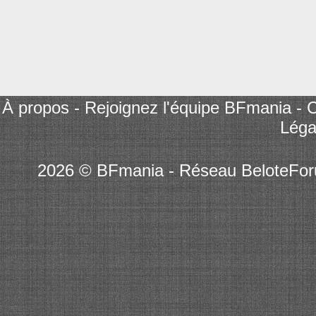
À propos
-
Rejoignez l'équipe BFmania
-
C
Léga
2026 © BFmania - Réseau BeloteFo