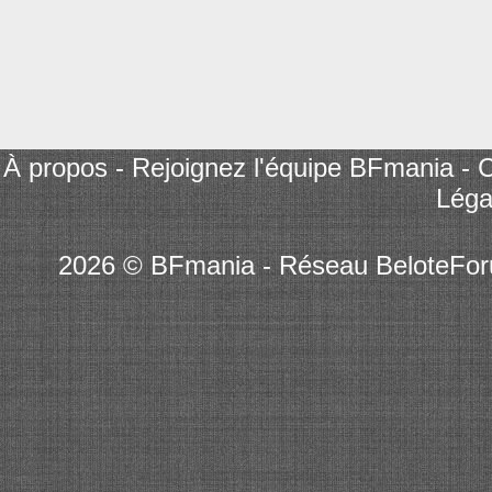
À propos
-
Rejoignez l'équipe BFmania
-
C
Léga
2026 © BFmania - Réseau BeloteFo