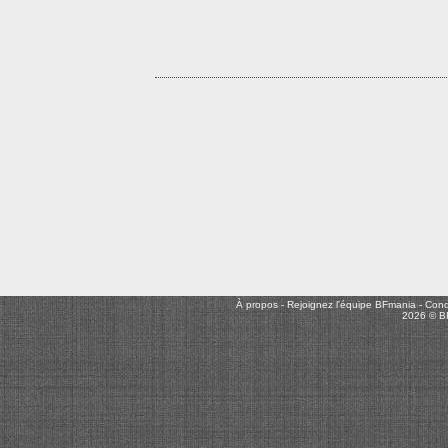
À propos
-
Rejoignez l'équipe BFmania
-
Condi
2026 © B