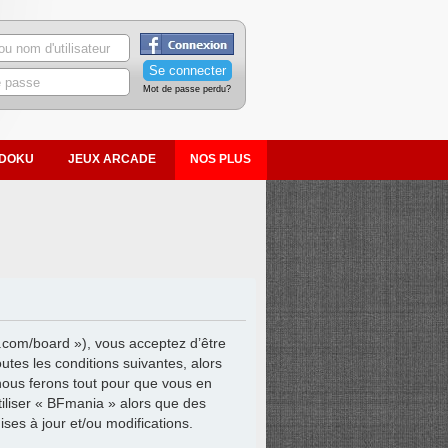
Mot de passe perdu?
DOKU
JEUX ARCADE
NOS PLUS
.com/board »), vous acceptez d’être
tes les conditions suivantes, alors
nous ferons tout pour que vous en
tiliser « BFmania » alors que des
es à jour et/ou modifications.