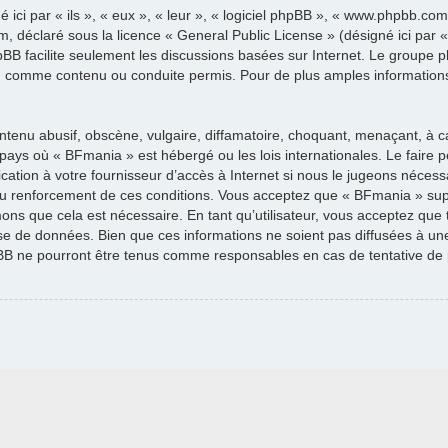
 ici par « ils », « eux », « leur », « logiciel phpBB », « www.phpbb.c
um, déclaré sous la licence «
General Public License
» (désigné ici par 
hpBB facilite seulement les discussions basées sur Internet. Le groupe
, comme contenu ou conduite permis. Pour de plus amples information
tenu abusif, obscène, vulgaire, diffamatoire, choquant, menaçant, à c
u pays où « BFmania » est hébergé ou les lois internationales. Le fair
ation à votre fournisseur d’accès à Internet si nous le jugeons nécessa
u renforcement de ces conditions. Vous acceptez que « BFmania » supp
mons que cela est nécessaire. En tant qu’utilisateur, vous acceptez que
e de données. Bien que ces informations ne soient pas diffusées à une 
B ne pourront être tenus comme responsables en cas de tentative de 