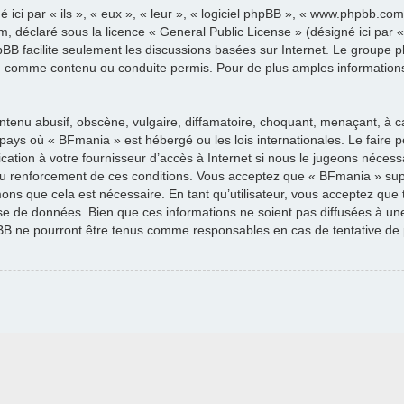
 ici par « ils », « eux », « leur », « logiciel phpBB », « www.phpbb.c
um, déclaré sous la licence «
General Public License
» (désigné ici par 
hpBB facilite seulement les discussions basées sur Internet. Le groupe
, comme contenu ou conduite permis. Pour de plus amples information
tenu abusif, obscène, vulgaire, diffamatoire, choquant, menaçant, à c
u pays où « BFmania » est hébergé ou les lois internationales. Le fair
ation à votre fournisseur d’accès à Internet si nous le jugeons nécessa
u renforcement de ces conditions. Vous acceptez que « BFmania » supp
mons que cela est nécessaire. En tant qu’utilisateur, vous acceptez que
e de données. Bien que ces informations ne soient pas diffusées à une 
B ne pourront être tenus comme responsables en cas de tentative de 