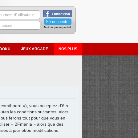
Mot de passe perdu?
DOKU
JEUX ARCADE
NOS PLUS
.com/board »), vous acceptez d’être
tes les conditions suivantes, alors
nous ferons tout pour que vous en
tiliser « BFmania » alors que des
es à jour et/ou modifications.