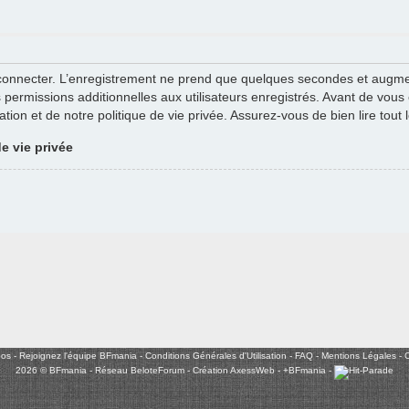
connecter. L’enregistrement ne prend que quelques secondes et augment
ermissions additionnelles aux utilisateurs enregistrés. Avant de vous e
ation et de notre politique de vie privée. Assurez-vous de bien lire tout
de vie privée
pos
-
Rejoignez l'équipe BFmania
-
Conditions Générales d'Utilisation
-
FAQ
-
Mentions Légales
-
C
2026 © BFmania - Réseau BeloteForum -
Création AxessWeb
-
+BFmania
-