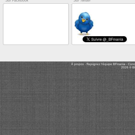
Sur Facebook
Sur Twitter
À propos
-
Rejoignez l'équipe BFmania
-
Condi
2026 © B