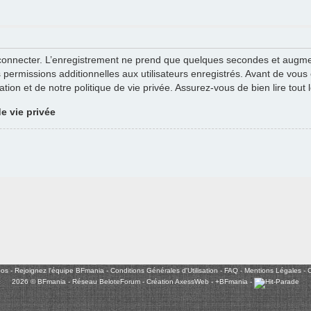
connecter. L’enregistrement ne prend que quelques secondes et augment
ermissions additionnelles aux utilisateurs enregistrés. Avant de vous e
ation et de notre politique de vie privée. Assurez-vous de bien lire tout
de vie privée
pos
-
Rejoignez l'équipe BFmania
-
Conditions Générales d'Utilisation
-
FAQ
-
Mentions Légales
-
C
2026 © BFmania - Réseau BeloteForum -
Création AxessWeb
-
+BFmania
-