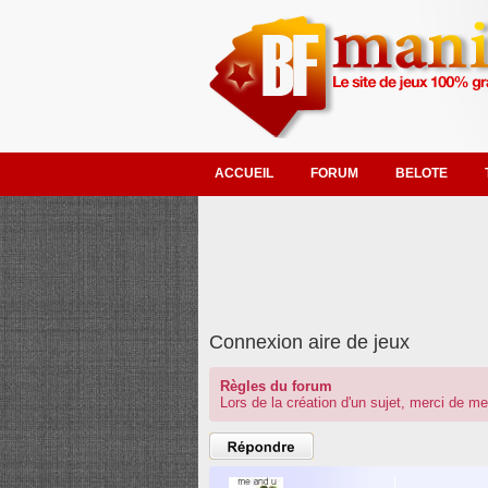
ACCUEIL
FORUM
BELOTE
Connexion aire de jeux
Règles du forum
Lors de la création d'un sujet, merci de me
Poster un
commentaire