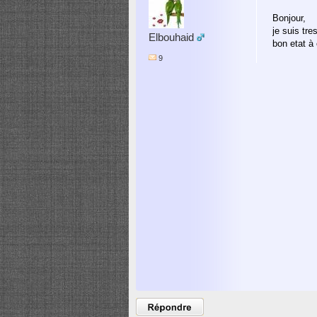
Bonjour,
je suis tre
Elbouhaid
bon etat à 
9
Poster un
commentaire