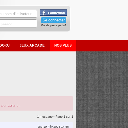
Mot de passe perdu?
DOKU
JEUX ARCADE
NOS PLUS
sur celui-ci.
1 message • Page
1
sur
1
Jeu 19 Fév 2026 14:56