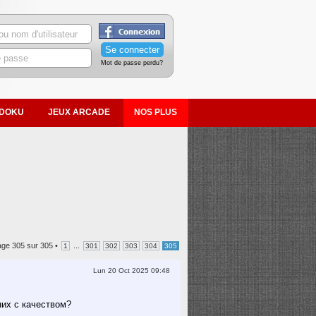
Mot de passe perdu?
DOKU
JEUX ARCADE
NOS PLUS
age
305
sur
305
•
...
1
301
302
303
304
305
Lun 20 Oct 2025 09:48
них с качеством?