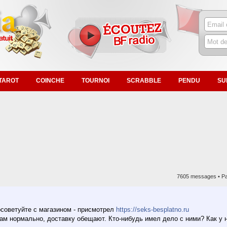
TAROT
COINCHE
TOURNOI
SCRABBLE
PENDU
SU
7605 messages •
P
осоветуйте с магазином - присмотрел
https://seks-besplatno.ru
гам нормально, доставку обещают. Кто-нибудь имел дело с ними? Как у 