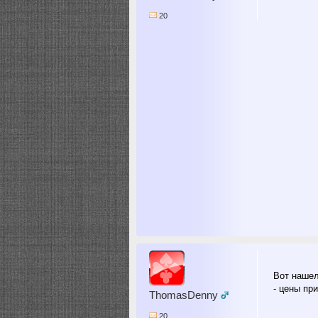
20
Вот наше
- цены пр
ThomasDenny
20