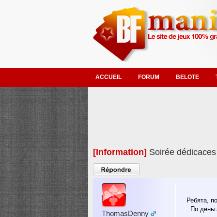
ACCUEIL
FORUM
BELOTE
[Information]
Soirée dédicaces
Poster un
commentaire
Ребята, п
. По день
ThomasDenny