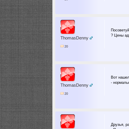
Посоветуй
? Цены ад
ThomasDenny
20
Вот наше
- нормаль
ThomasDenny
20
Друзья, р